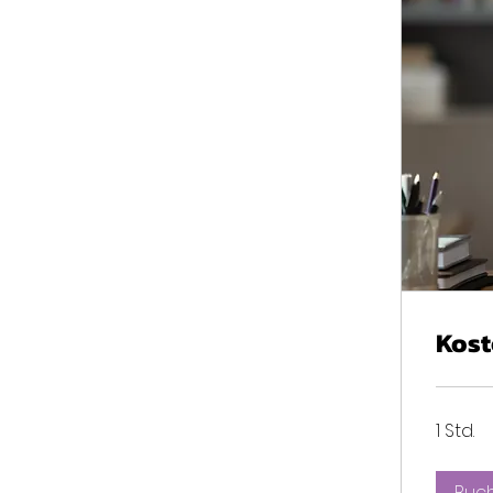
Kost
1 Std.
Buc