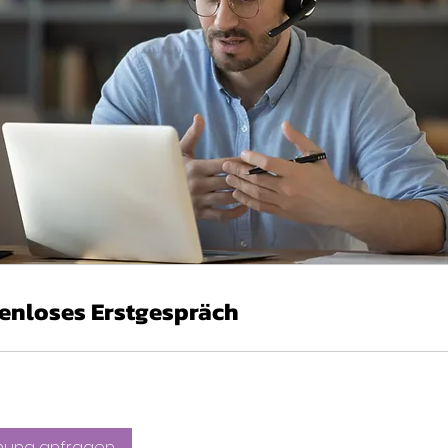
enloses Erstgespräch
hung anfragen